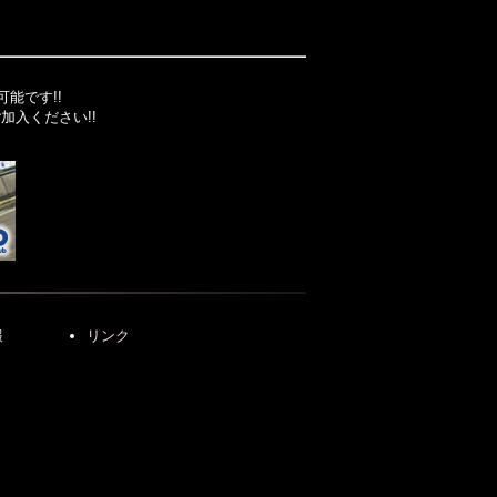
能です!!
入ください!!
報
リンク