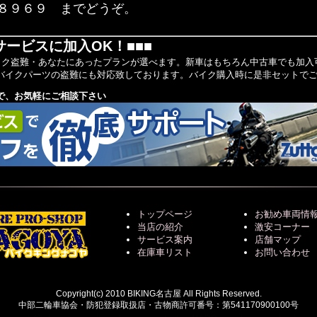
８９６９ までどうぞ。
サービスに加入OK！■■■
バイク盗難・あなたにあったプランが選べます。新車はもちろん中古車でも加入可
バイクパーツの盗難にも対応致しております。バイク購入時に是非セットでご加
で、お気軽にご相談下さい
トップページ
お勧め車両情
当店の紹介
激安コーナー
サービス案内
店舗マップ
在庫車リスト
お問い合わせ
Copyright(c) 2010 BIKING名古屋 All Rights Reserved.
中部二輪車協会・防犯登録取扱店・古物商許可番号：第541170900100号